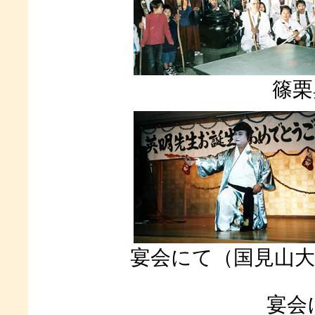
篠栗
宴会にて（国見山大
宴会